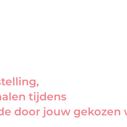
elling,
halen tijdens
de door jouw gekozen 