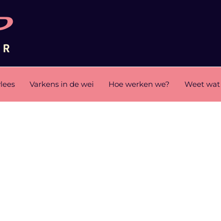
lees
Varkens in de wei
Hoe werken we?
Weet wat 