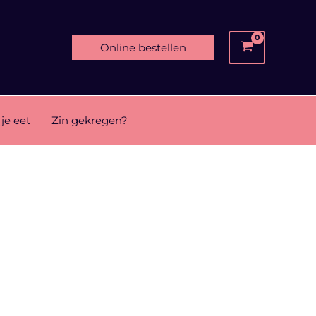
Online bestellen
je eet
Zin gekregen?