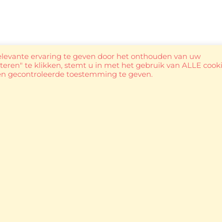
elevante ervaring te geven door het onthouden van uw
eren" te klikken, stemt u in met het gebruik van ALLE cooki
een gecontroleerde toestemming te geven.
donderdag: 13:00 - 18:30
vrijdag: 09:00 - 18:30
zaterdag: 09:00 - 13:00
tel. 0496 44 46 18
info@hesehesp.be