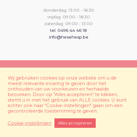
donderdag: 13:00 - 18:30
vrijdag: 09:00 - 18:30
zaterdag: 09:00 - 13:00
tel. 0496 44 46 18
info@hesehesp.be
Copyright © 2026 Hesehesp - BE 0787.585.659 -
privacybeleid
|
Powered by
We Are Knights
Wij gebruiken cookies op onze website om u de
meest relevante ervaring te geven door het
onthouden van uw voorkeuren en herhaalde
bezoeken. Door op "Alles accepteren" te klikken,
stemt u in met het gebruik van ALLE cookies. U kunt
echter ook naar "Cookie-instellingen" gaan om een
gecontroleerde toestemming te geven.
Cookie-instellingen
Alles accepteren