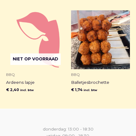
NIET OP VOORRAAD
BBQ
BBQ
Ardeens lapje
Balletjesbrochette
€
2,40
€
1,74
incl. btw
incl. btw
donderdag: 13:00 - 18:30
vrijdag: 09:00 - 18:30