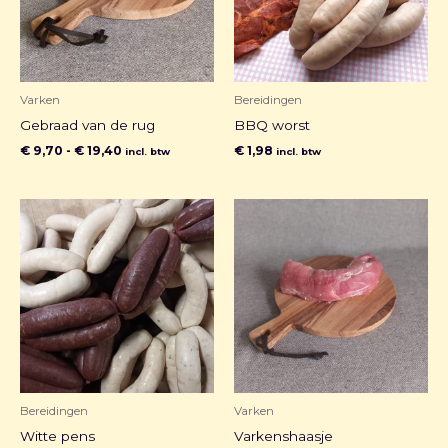
Varken
Bereidingen
Gebraad van de rug
BBQ worst
€
9,70
-
€
19,40
€
1,98
incl. btw
incl. btw
Bereidingen
Varken
Witte pens
Varkenshaasje