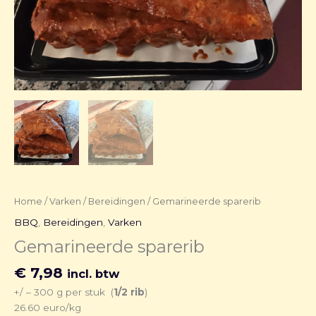
Home
/
Varken
/
Bereidingen
/ Gemarineerde sparerib
BBQ
,
Bereidingen
,
Varken
Gemarineerde sparerib
€
7,98
incl. btw
+/ – 300 g per stuk (
1/2 rib
)
26.60 euro/kg