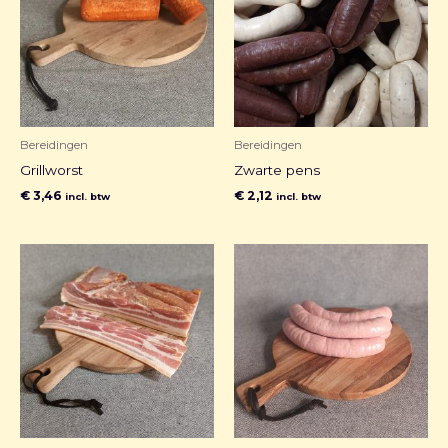
Bereidingen
Bereidingen
Grillworst
Zwarte pens
€
3,46
€
2,12
incl. btw
incl. btw
Prijsklasse:
€ 2,34
tot
€ 23,40