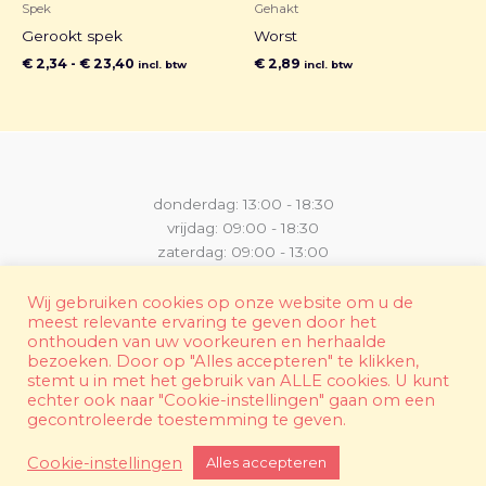
Spek
Gehakt
Gerookt spek
Worst
€
2,34
-
€
23,40
€
2,89
incl. btw
incl. btw
donderdag: 13:00 - 18:30
vrijdag: 09:00 - 18:30
zaterdag: 09:00 - 13:00
tel. 0496 44 46 18
info@hesehesp.be
Wij gebruiken cookies op onze website om u de
meest relevante ervaring te geven door het
onthouden van uw voorkeuren en herhaalde
bezoeken. Door op "Alles accepteren" te klikken,
stemt u in met het gebruik van ALLE cookies. U kunt
echter ook naar "Cookie-instellingen" gaan om een
Copyright © 2026 Hesehesp - BE 0787.585.659 -
privacybeleid
|
gecontroleerde toestemming te geven.
Powered by
We Are Knights
Cookie-instellingen
Alles accepteren