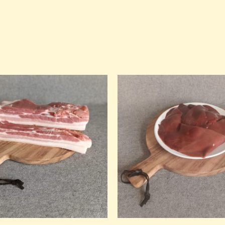
Prijsklasse:
€ 1,58
tot
€ 15,80