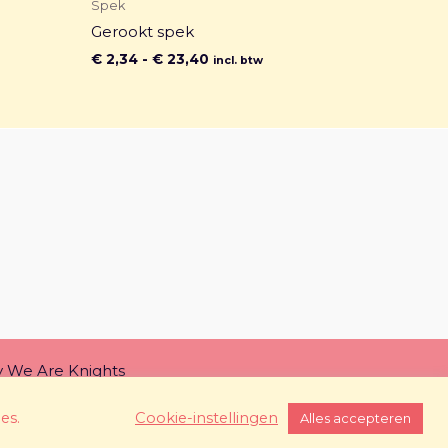
Spek
Gerookt spek
€
2,34
-
€
23,40
incl. btw
y
We Are Knights
es.
Cookie-instellingen
Alles accepteren