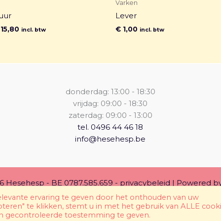
Varken
uur
Lever
15,80
€
1,00
incl. btw
incl. btw
donderdag: 13:00 - 18:30
vrijdag: 09:00 - 18:30
zaterdag: 09:00 - 13:00
tel. 0496 44 46 18
info@hesehesp.be
6 Hesehesp - BE 0787.585.659 -
privacybeleid
| Powered b
elevante ervaring te geven door het onthouden van uw
eren" te klikken, stemt u in met het gebruik van ALLE cooki
en gecontroleerde toestemming te geven.