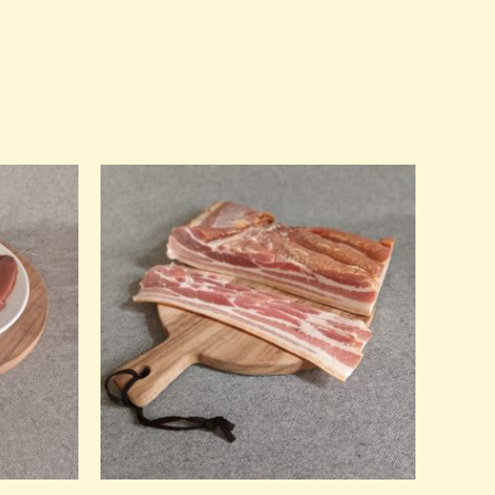
Prijsklasse:
€ 2,34
tot
€ 23,40