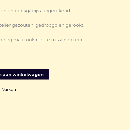
en en per kg/prijs aangerekend.
atelier gezouten, gedroogd en gerookt.
beleg maar ook niet te missen op een
 aan winkelwagen
n
,
Varken