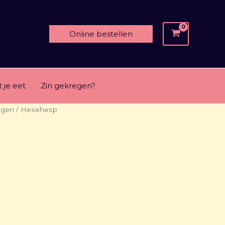
Online bestellen
 je eet
Zin gekregen?
ngen
/ Hesehesp