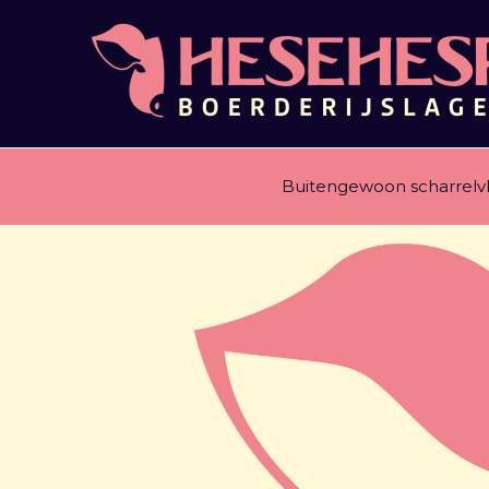
Ga
naar
de
inhoud
Buitengewoon scharrelv