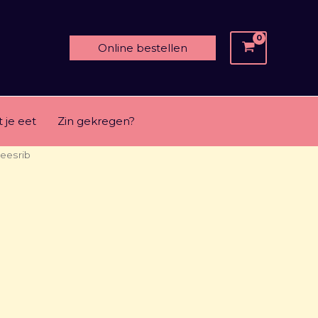
Online bestellen
 je eet
Zin gekregen?
leesrib