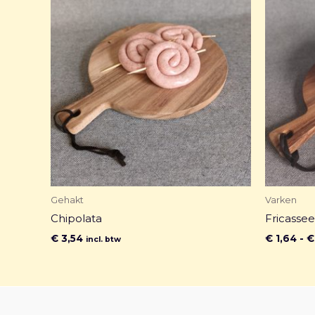
Gehakt
Varken
Chipolata
Fricassee
€
3,54
€
1,64
-
€
incl. btw