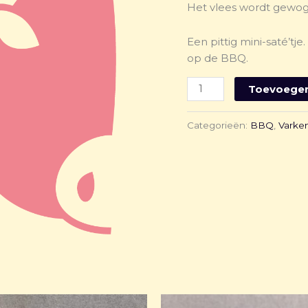
Het vlees wordt gewog
Een pittig mini-saté’tje
op de BBQ.
Toevoegen
Categorieën:
BBQ
,
Varke