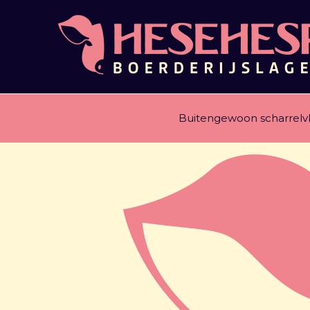
Ga
naar
de
inhoud
Buitengewoon scharrelv