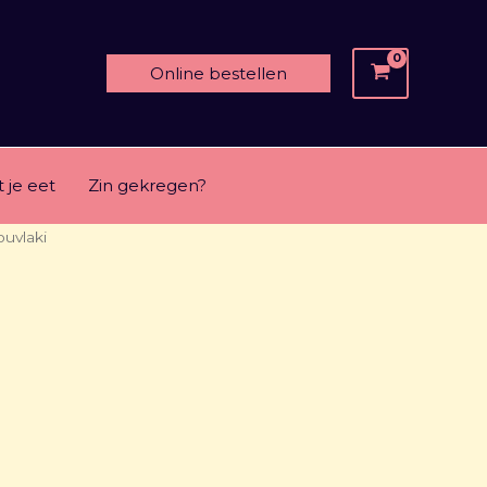
Online bestellen
 je eet
Zin gekregen?
ouvlaki