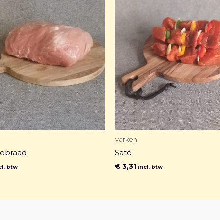
Varken
ebraad
Saté
€
3,31
cl. btw
incl. btw