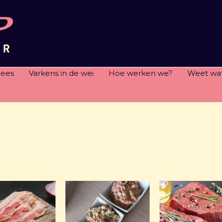
lees
Varkens in de wei
Hoe werken we?
Weet wat