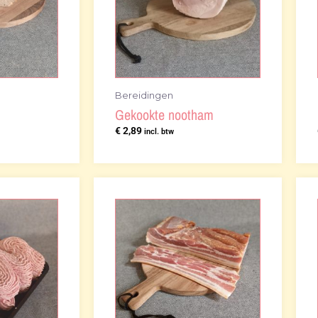
Bereidingen
Gekookte nootham
€
2,89
incl. btw
sklasse:
Prijsklasse:
45
€ 2,34
tot
,50
€ 23,40