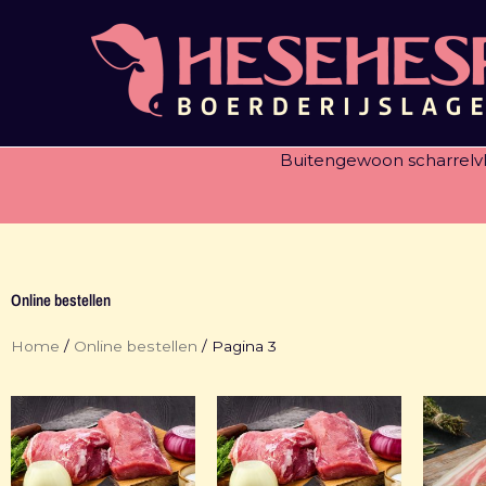
Ga
naar
de
inhoud
Buitengewoon scharrelv
Online bestellen
Home
/
Online bestellen
/ Pagina 3