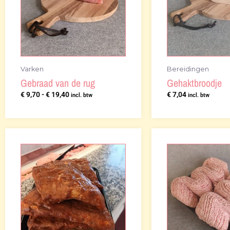
Varken
Bereidingen
Gebraad van de rug
Gehaktbroodje
€
9,70
-
€
19,40
€
7,04
incl. btw
incl. btw
Prij
€ 1,
tot
€ 14