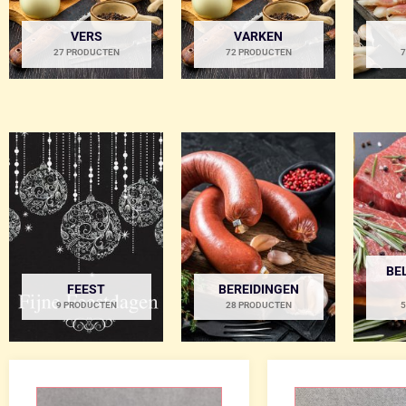
VERS
VARKEN
27 PRODUCTEN
72 PRODUCTEN
7
BE
FEEST
BEREIDINGEN
9 PRODUCTEN
28 PRODUCTEN
5
Prijsklasse:
€ 1,64
tot