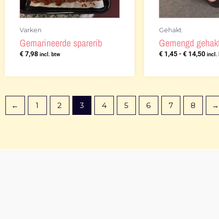
Varken
Gehakt
Gemarineerde sparerib
Gemengd gehak
€
7,98
€
1,45
-
€
14,50
incl. btw
incl.
←
1
2
3
4
5
6
7
8
→