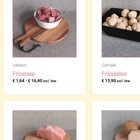
€ 16,40
Varken
Gehakt
Fricassee
Frikadellen
€
1,64
-
€
16,40
€
15,90
incl. btw
incl. btw
Prijsklasse:
€ 9,70
tot
€ 19,40