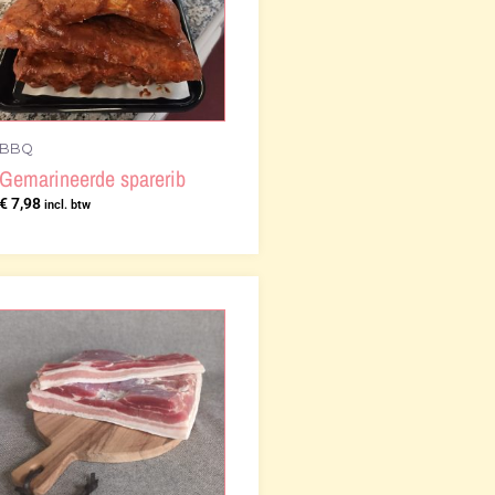
BBQ
Gemarineerde sparerib
€
7,98
incl. btw
Prijsklasse:
€ 2,02
tot
€ 20,20